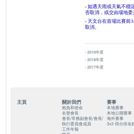
-
如遇天雨或天氣不穩
否取消，或交由場地委
-
天文台在首場比賽前
取消。
- 2019年度
- 2018年度
- 2017年度
主頁
關於我們
賽事
抱負和使命
本地賽事
名譽會長
本地公開賽事
會長/常務副會長/會長/
海外賽事
執行委員會成員
3x3 得分排名
工作年報