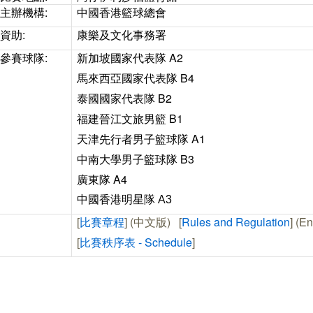
主辦機構:
中國香港籃球總會
資助:
康樂及文化事務署
參賽球隊:
新加坡國家代表隊 A2
馬來西亞國家代表隊 B4
泰國國家代表隊 B2
福建晉江文旅男籃 B1
天津先行者男子籃球隊 A1
中南大學男子籃球隊 B3
廣東隊 A4
中國香港明星隊 A3
[
比賽章程
] (中文版) [
Rules and Regulation
] (E
[
比賽秩序表
-
Schedule
]