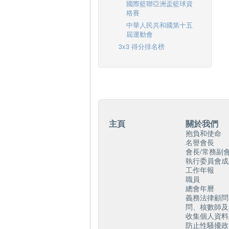
國際籃聯亞洲盃籃球資
格賽
中華人民共和國第十五
屆運動會
3x3 得分排名榜
主頁
關於我們
抱負和使命
名譽會長
會長/常務副會
執行委員會成
工作年報
職員
總會年曆
義務法律顧問
問、核數師及
收集個人資料
防止性騷擾政