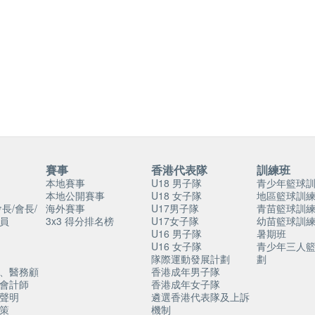
賽事
香港代表隊
訓練班
本地賽事
U18 男子隊
青少年籃球
本地公開賽事
U18 女子隊
地區籃球訓
長/會長/
海外賽事
U17男子隊
青苗籃球訓
員
3x3 得分排名榜
U17女子隊
幼苗籃球訓
U16 男子隊
暑期班
U16 女子隊
青少年三人
隊際運動發展計劃
劃
、醫務顧
香港成年男子隊
會計師
香港成年女子隊
聲明
遴選香港代表隊及上訴
策
機制