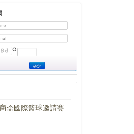
閱
商盃國際籃球邀請賽