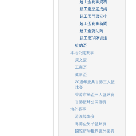
超工盃賽事資料
超工盃歷屆成績
超工盃門票安排
超工盃賽事新聞
超工盃贊助商
超工盃球隊資訊
籃總盃
本地公開賽事
康文盃
工商盃
健康盃
20週年慶典香港三人籃
球賽
香港市民盃三人籃球賽
香港籃球公開聯賽
海外賽事
港澳埠際賽
粵港盃男子籃球賽
國際籃聯世界盃外圍賽