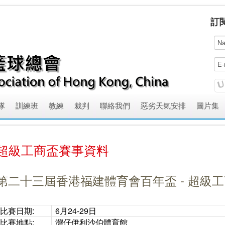
訂
隊
訓練班
教練
裁判
聯絡我們
惡劣天氣安排
圖片集
超級工商盃賽事資料
第二十三屆香港福建體育會百年盃 -
超級工
比賽日期:
6月24-29日
比賽地點:
灣仔伊利沙伯體育館