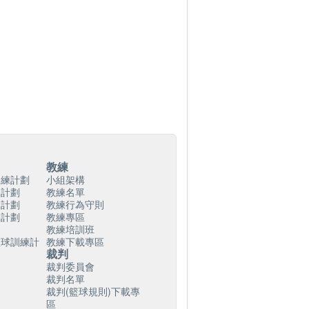
教練
訓練計劃
小組架構
練計劃
教練名單
練計劃
教練行為守則
練計劃
教練專區
教練培訓班
籃球訓練計
教練下載專區
裁判
裁判委員會
裁判名單
裁判(籃球規則)下載專
區