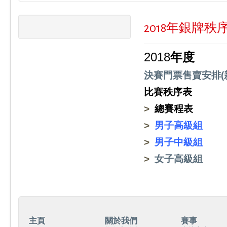
2018年銀牌秩
2018
年度
決賽門票售
賣安排(
比賽秩序表
>
總賽程表
>
男子高級組
>
男子中級組
>
女子高級組
主頁
關於我們
賽事