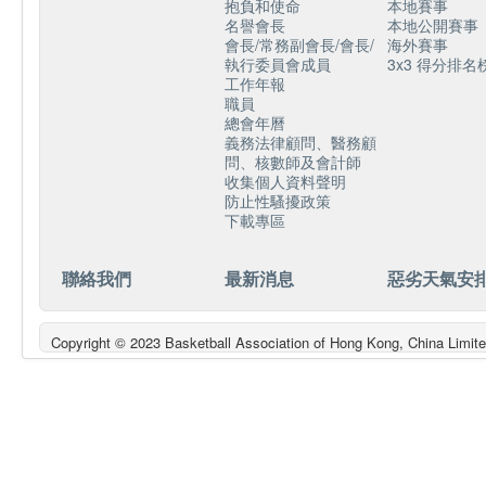
抱負和使命
本地賽事
名譽會長
本地公開賽事
會長/常務副會長/會長/
海外賽事
執行委員會成員
3x3 得分排名
工作年報
職員
總會年曆
義務法律顧問、醫務顧
問、核數師及會計師
收集個人資料聲明
防止性騷擾政策
下載專區
聯絡我們
最新消息
惡劣天氣安
Copyright © 2023 Basketball Association of Hong Kong, China L