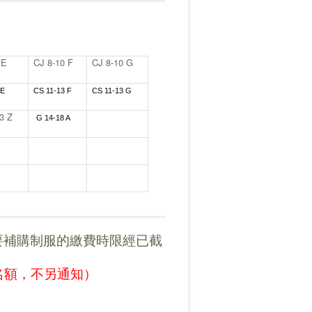
 E
CJ 8-10 F
CJ 8-10 G
 E
CS 11-13 F
CS 11-13 G
3 Z
G 14-18 A
要補購制服的
繳費時限經已截
放棄名額，不另通知）