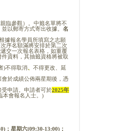
迎親臨參觀）。中籤名單將不
，並以郵寄方式寄出收據。
名
根據報名學員所填寫之志願
一次序名額滿將安排於第二次
能遞交一次報名表格，如重覆
附件資料，其抽籤資格將被取
者
)
不得取消
、
不得更改、延
票
會
於成績公佈
兩
星期
後
，憑
接受申請。申請者可於
2025
年
臨本會報名人士。
)
)；星期六(09:30-13:00)；