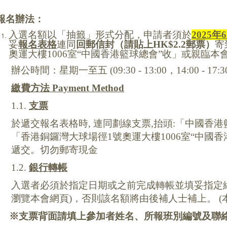
報名辦法：
入選名額以「抽籤」形式分配，申請者須於
2025
年
6
妥
報名表格
連同
回郵信封（請貼上
HK$2.2
郵票）
寄
奧運大樓
1006
室
“中國香港籃球總會”收」或親臨本
辦公時間：
星期一至五
(09:30 - 13:00
，
14:00 - 17:3
繳費方法
Payment Method
1.1.
支票
於遞交報名表格時
,
連同劃線支票,
抬頭
:
「中國香港
「香港銅鑼灣大球場徑
1
號奧運大樓
1006
室
“中國香
遞交。切勿郵寄現金
1.2.
銀行轉帳
入選者必須於指定日期或之前完成轉帳並填妥指定
瀏覽本會網頁
)
，否則該名額將由後補人士補上。
(
※
支票背面請填上參加者姓名、所報班別編號及聯