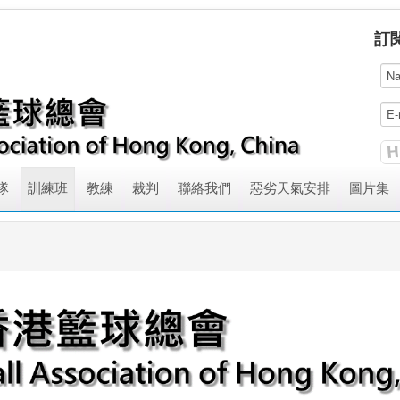
訂
隊
訓練班
教練
裁判
聯絡我們
惡劣天氣安排
圖片集