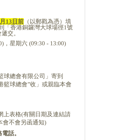
月
13
日
前
（以郵戳為憑）填
到「香港銅鑼灣大球場徑
1
號
會遞交。
0)
，星期六
(09:30 - 13:00)
籃球總會有限公司」
寄到
港籃球總會”收」或親臨本會
網上表格
(
有關日期及連結請
本會不會另函通知
)
絡電話。