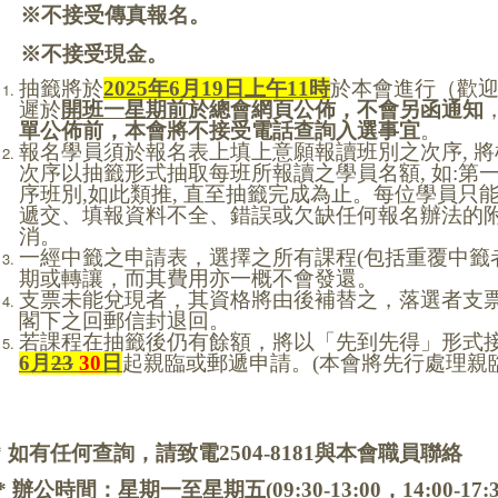
※
不接受傳真報名。
※
不接受現金。
抽籤將於
2025
年
6
月
19
日上午
11
時
於本會進行（歡
遲於
開班一星期前
於總會網頁公佈，不會另函通知
單公佈前，本會將不接受電話查詢入選事宜
。
報名學員須於報名表上填上意願報讀班別之次序
,
將
次序以抽籤形式抽取每班所報讀之學員名額
,
如
:
第
序班別
,
如此類推
,
直至抽籤完成為止。每位學員只
遞交、填報資料不全、錯誤或欠缺任何報名辦法
的
消。
一經中籤之申請表，選擇之所有課程
(
包括重覆中籤
期或轉讓，而其費用亦一概不會發還。
支票未能兌現者，其資格將由後補替之，落選者支
閣下之回郵信封退回。
若課程在抽籤後仍有餘額，將以「先到先得」形式
6
月
23
30
日
起親臨或郵遞申請。
(
本會將先行處理親
* 如有任何查詢，請致電2504-8181與本會職員聯絡
* 辦公時間：星期一至星期五(09:30-13:00，14:00-17:30