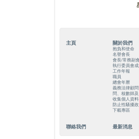
主頁
關於我們
抱負和使命
名譽會長
會長/常務副會
執行委員會成
工作年報
職員
總會年曆
義務法律顧問
問、核數師及
收集個人資料
防止性騷擾政
下載專區
聯絡我們
最新消息