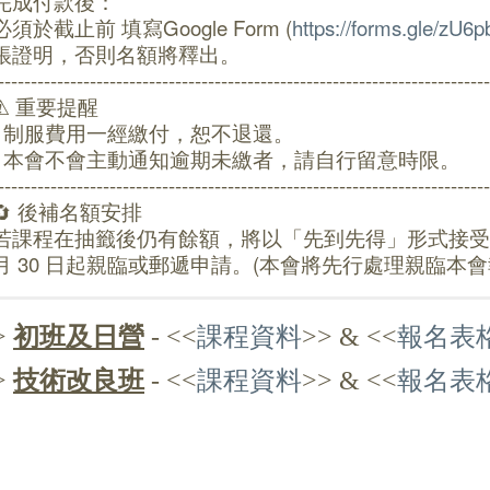
完成付款後：
必須於截止前 填寫Google Form (
https://forms.gle/z
帳證明，否則名額將釋出。
---------------------------------------------------------------------------
⚠ 重要提醒
- 制服費用一經繳付，恕不退還。
- 本會不會主動通知逾期未繳者，請自行留意時限。
---------------------------------------------------------------------------
🔄 後補名額安排
若課程在抽籤後仍有餘額，將以「先到先得」形式接受申請
月 30 日起親臨或郵遞申請。(本會將先行處理親臨本會
>
初班及日營
- <<
課程資料
>> & <<
報名表
>
技術改良班
-
<<
課程資料
>> & <<
報名表