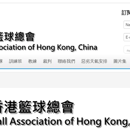
訂
隊
訓練班
教練
裁判
聯絡我們
惡劣天氣安排
圖片集