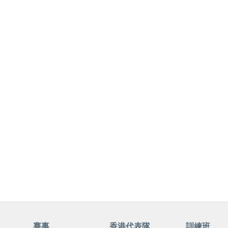
賽事
香港代表隊
訓練班