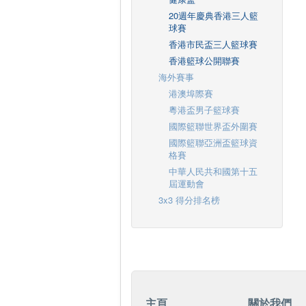
20週年慶典香港三人籃
球賽
香港市民盃三人籃球賽
香港籃球公開聯賽
海外賽事
港澳埠際賽
粵港盃男子籃球賽
國際籃聯世界盃外圍賽
國際籃聯亞洲盃籃球資
格賽
中華人民共和國第十五
屆運動會
3x3 得分排名榜
主頁
關於我們