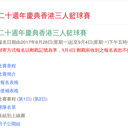
二十週年慶典香港三人籃球賽
二十週年慶典香港三人籃球賽
報名日期由2017年8月28日(星期一)起至9月4日(星期一)下午五
郵寄方式報名以郵戳記號為準，9月4日 郵戳前收到之報名表恕不
比賽章程
比賽簡介
-
報名表格
-
後補表格
比賽賽程 (
第1日
) (
第2日
)
球隊名單
各組別上線圖
男子公開組