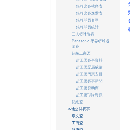
銀牌比賽秩序表
銀牌比賽進階表
銀牌球員名單
銀牌球員統計
三人籃球聯賽
Panasonic 學界籃球邀
請賽
超級工商盃
超工盃賽事資料
超工盃歷屆成績
超工盃門票安排
超工盃賽事新聞
超工盃贊助商
超工盃球隊資訊
籃總盃
本地公開賽事
康文盃
工商盃
健康盃