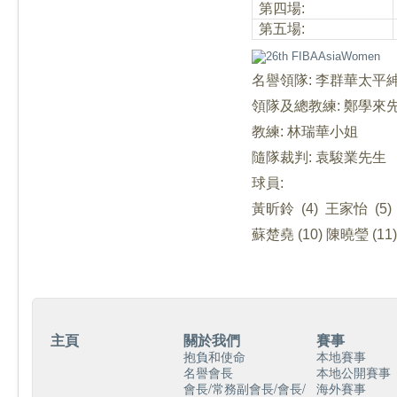
第四場:
第五場:
名
譽領隊: 李群華太平
領隊及總教練: 鄭學來
教練: 林瑞華小姐
隨隊裁判: 袁駿業先生
球員:
黃昕鈴 (4) 王家怡 (5) 
蘇楚堯 (10) 陳曉瑩 (11)
主頁
關於我們
賽事
抱負和使命
本地賽事
名譽會長
本地公開賽事
會長/常務副會長/會長/
海外賽事