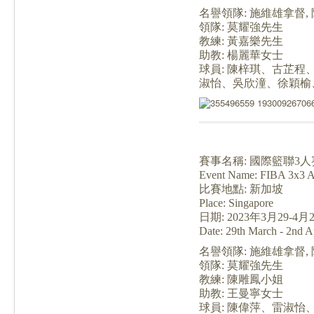
名譽領隊: 施維雄拿督,
領隊: 莫耀強先生
教練
: 黃嘉樂先生
助教: 楊麗華女士
球員: 陳梓琪、古芷
淑怡、吳欣潼、徐穎榆
賽事名稱: 國際籃聯3人
Event Name: FIBA 3x3 A
比賽地點: 新加坡
Place: Singapore
日期: 2023年3月29-4月
Date: 29th March - 2nd A
名譽領隊: 施維雄拿督,
領隊: 莫耀強先生
教練
: 陳雕鳳小姐
助教: 王曼寧女士
球員: 陳偉萍
、雷淑怡