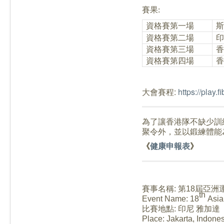
賽果:
斯
資格賽
第一場
印
資格賽
第二場
資格賽
第三場
資格賽
第四場
香
大會賽程:
https://play
為了讓香港隊不缺少訓
聚令外，並以鍛練體能
《
健康申報表
》
賽事名稱
:
第
18
屆亞洲
th
Event Name:
18
Asia
比賽地點
:
印尼 雅加達
Place: Jakarta
, Indone