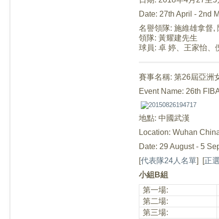
Date: 27th April - 2nd
名譽領隊: 施維雄拿督,
領隊: 黃耀建先生
球員:
卓 婷
、
王家怡
、
賽事名稱: 第26屆亞
Event Name: 26th FIB
地點: 中國武漢
Location: Wuhan Chin
Date: 29 August - 5 S
[
代表隊24人名單
]
[
正選
小組B組
第一場:
第二場:
第三場: