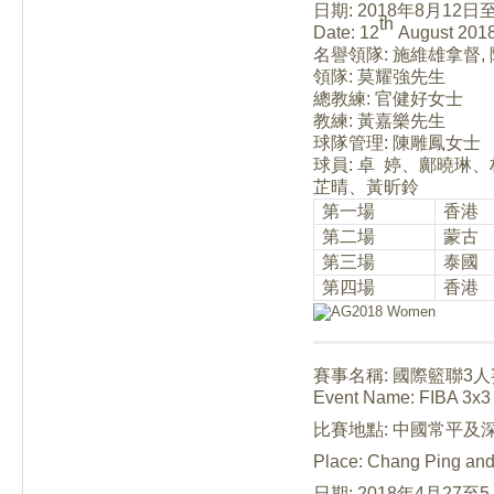
日期
: 2018
年
8
月
12
日
th
Date:
12
August
201
名譽領隊: 施維雄拿督,
領隊: 莫耀強先生
總教練
:
官健好女士
教練
:
黃嘉樂先生
球隊管理
: 陳雕鳳女士
球員
:
卓
婷、鄺曉琳、
芷晴、黃昕鈴
第一場
香港
第二場
蒙古
第三場
泰國
第四場
香港
賽事名稱: 國際籃聯3人
Event Name: FIBA 3x3
比賽地點: 中國常平及
Place: Chang Ping an
日期: 2018年4月27至