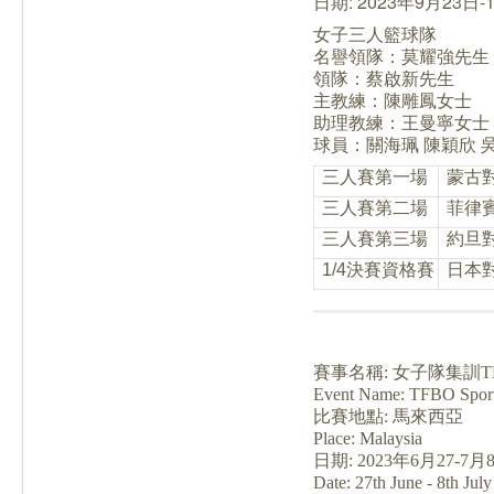
日期: 2023年9月23日-
女子三人籃球隊
名譽領隊：莫耀強先生
領隊：蔡啟新先生
主教練：陳雕鳳女士
助理教練：王曼寧女士
球員：關海珮 陳穎欣 
三人賽第一場
蒙古
三人賽第二場
菲律
三人賽第三場
約旦
1/4決賽資格賽
日本
賽事名稱: 女子隊集訓TFBO S
Event Name:
TFBO Sports
比賽地點: 馬來西亞
Place: Malaysia
日期: 2023年6月27-7月
Date: 27th June - 8th Jul