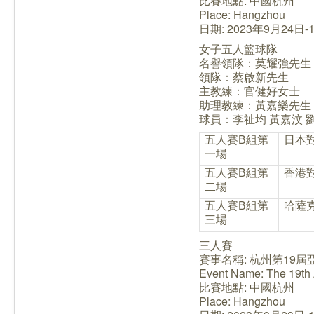
比賽地點: 中國杭州
Place: Hangzhou
日期: 2023年9月24日-
女子五人籃球隊
名譽領隊：莫耀強先生
領隊：蔡啟新先生
主教練：官健好女士
助理教練：黃嘉樂先生
球員：李祉均 黃嘉汶 劉
五人賽B組第
日本
一場
五人賽
B組
第
香港
二場
五人賽
B組
第
哈薩
三場
三人賽
賽事名稱: 杭州第19屆
Event Name: The 19th
比賽地點: 中國杭州
Place: Hangzhou