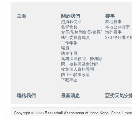
主頁
關於我們
賽事
抱負和使命
本地賽事
名譽會長
本地公開賽事
會長/常務副會長/會長/
海外賽事
執行委員會成員
3x3 得分排名
工作年報
職員
總會年曆
義務法律顧問、醫務顧
問、核數師及會計師
收集個人資料聲明
防止性騷擾政策
下載專區
聯絡我們
最新消息
惡劣天氣安
Copyright © 2023 Basketball Association of Hong Kong, China L