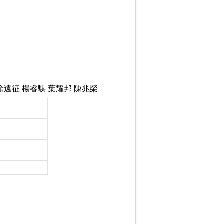
徐遠征 楊睿騏 葉耀邦 陳兆榮