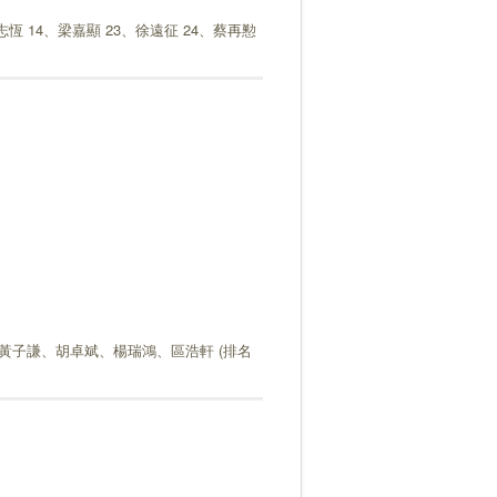
志恆 14、梁嘉顯 23、徐遠征 24、蔡再懃
黃子謙、胡卓斌、楊瑞鴻、區浩軒 (排名