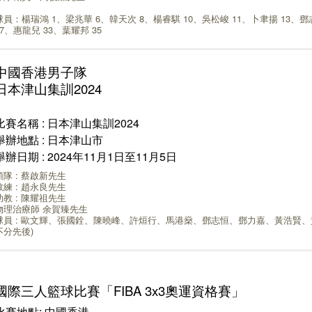
球員：楊瑞鴻 1、梁兆華 6、韓天次 8、楊睿騏 10、吳松峻 11、卜聿揚 13、鄧
27、惠龍兒 33、葉耀邦 35
中國香港男子隊
日本津山集訓2024
比賽名稱 : 日本津山集訓2024
舉辦地點 : 日本津山市
舉辦日期 : 2024年11月1日至11月5日
領隊 : 蔡啟新先生
教練 : 趙永良先生
助教 : 陳耀祖先生
物理治療師 余賀臻先生
球員 : 歐文輝、張國銓、陳曉峰、許烜行、馬港燊、鄧志恒、鄧力嘉、黃浩賢、
不分先後)
國際三人籃球比賽「FIBA 3x3奧運資格賽」
比賽地點: 中國香港