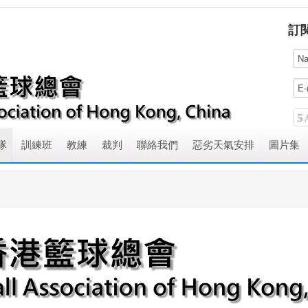
訂
隊
訓練班
教練
裁判
聯絡我們
惡劣天氣安排
圖片集