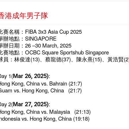
香港成年男子隊
比賽名稱：FIBA 3x3 Asia Cup 2025
舉辦地點：SINGAPORE
舉辦日期：26 –30 March, 2025
比賽地點：OCBC Square Sportshub Singapore
球員：林俊達(13)、蔡龍德(37)、陳永熹(15)、黃浩賢(2
Day 1(
:
Mar 26, 2025)
Hong Kong, China vs. Bahrain (21:7)
Guam vs.
Hong Kong, China (21:7)
Day 2(
:
Mar 27, 2025)
Hong Kong, China vs. Malaysia (21:13)
Indonesia vs. Hong Kong, China (19:18)