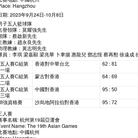
Place: Hangzhou
日期: 2023年9月24日-10月8日
男子五人籃球隊
名譽領隊：莫耀強先生
領隊：蔡啟新先生
主教練：趙永良先生
助理教練：黃志明先生
球員：李琪 梁嘉顯 梁兆華 卜聿揚 惠龍兒 鄧志恆 蔡再懃 徐遠成 
五人賽C組第
香港對中華台北
62 : 81
一場
五人賽
第
蒙古對香港
C組
64 : 69
二場
中國對香港
五人賽
C組
第
95 : 50
三場
沙烏地阿拉伯對香港
8強資格賽
95 : 72
三人賽
賽事名稱: 杭州第19屆亞運會
Event Name: The 19th Asian Games
比賽地點: 中國杭州