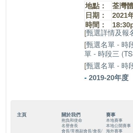
地
點：
荃灣
日
期：
2021
時
間：
18
:30
[
甄選詳情及報
[
甄選名單 - 時段
單 - 時段三 (TS
[
甄選名單 - 時段
-
2019-20年度
主頁
關於我們
賽事
抱負和使命
本地賽事
名譽會長
本地公開賽事
會長/常務副會長/會長/
海外賽事