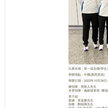
比賽名稱 : 第一屆全國(學生
舉辦地點 : 中國(廣西貴港)
舉辦日期 : 2023年10月28日
總領隊 : 周致人先生
名譽領隊 : 施維雄拿督, 陳
男子組:
教練 : 黃嘉樂先生
助教 : 鄭錦興先生
球員 :(27) 曾天朗、(12) 陳