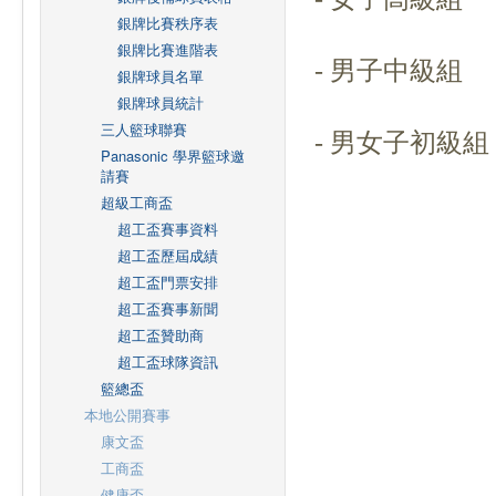
銀牌比賽秩序表
銀牌比賽進階表
- 男子中級組
銀牌球員名單
銀牌球員統計
三人籃球聯賽
-
男女子初級組
Panasonic 學界籃球邀
請賽
超級工商盃
超工盃賽事資料
超工盃歷屆成績
超工盃門票安排
超工盃賽事新聞
超工盃贊助商
超工盃球隊資訊
籃總盃
本地公開賽事
康文盃
工商盃
健康盃