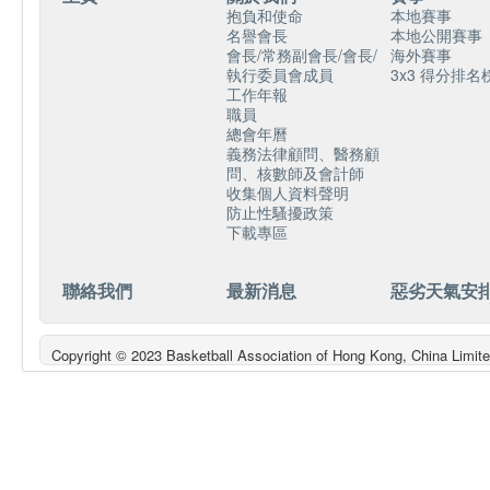
抱負和使命
本地賽事
名譽會長
本地公開賽事
會長/常務副會長/會長/
海外賽事
執行委員會成員
3x3 得分排名
工作年報
職員
總會年曆
義務法律顧問、醫務顧
問、核數師及會計師
收集個人資料聲明
防止性騷擾政策
下載專區
聯絡我們
最新消息
惡劣天氣安
Copyright © 2023 Basketball Association of Hong Kong, China L