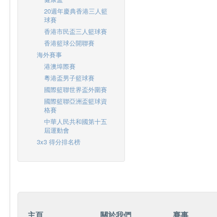
20週年慶典香港三人籃
球賽
香港市民盃三人籃球賽
香港籃球公開聯賽
海外賽事
港澳埠際賽
粵港盃男子籃球賽
國際籃聯世界盃外圍賽
國際籃聯亞洲盃籃球資
格賽
中華人民共和國第十五
屆運動會
3x3 得分排名榜
主頁
關於我們
賽事