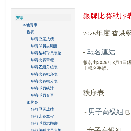
銀牌比賽秩序
賽事
本地賽事
聯賽
年度 香港
2025
聯賽歷屆成績
聯賽球員志願書
-
報名連結
聯賽後補球員表格
聯賽比賽章程
報名由2025年8月4日(
聯賽乙組分組表
上報名手續。
聯賽比賽秩序表
聯賽比賽積分表
聯賽球員統計
秩序表
聯賽球員名單
銀牌賽
銀牌歷屆成績
-
男子高級組
已
銀牌比賽章程
銀牌球員志願書
- 女子高級組
銀牌後補球員表格