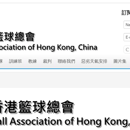
訂
隊
訓練班
教練
裁判
聯絡我們
惡劣天氣安排
圖片集