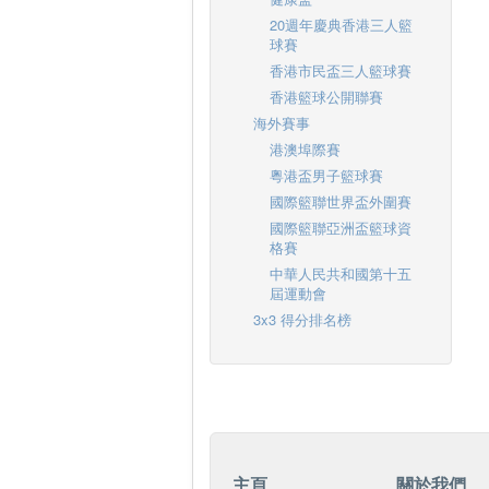
20週年慶典香港三人籃
球賽
香港市民盃三人籃球賽
香港籃球公開聯賽
海外賽事
港澳埠際賽
粵港盃男子籃球賽
國際籃聯世界盃外圍賽
國際籃聯亞洲盃籃球資
格賽
中華人民共和國第十五
屆運動會
3x3 得分排名榜
主頁
關於我們